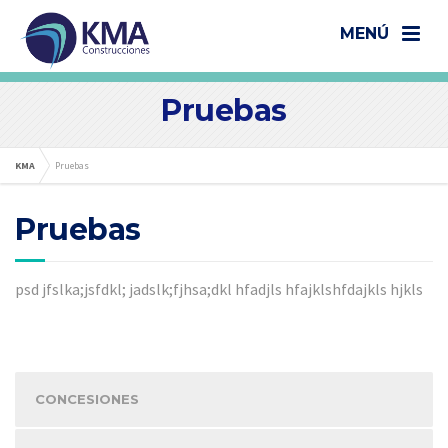
MENÚ
Pruebas
KMA
Pruebas
Pruebas
psd jfslka;jsfdkl; jadslk;fjhsa;dkl hfadjls hfajklshfdajkls hjkls
CONCESIONES