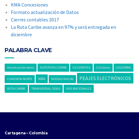
KMA Concesiones
Formato actualización de Datos
Cierres contables 2017
La Ruta Caribe avanza en 97% y será entregada en
diciembre
PALABRA CLAVE
Actualización datos
AUTOPISTA CARIBE
CICLORUTAS
Circulares
COLOMBIA
PEAJES ELECTRÓNICOS
KMA
CONEXIÓN NORTE
NUEVAS VIAS 4G
RUTA CARIBE
TRANSVERSAL SISGA
VÍAS NACIONALES
Cartagena – Colombia