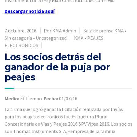
Instrument con 51% y KMA Construcciones con 49%.
Descargar noticia
aquí
7 octubre, 2016
Por KMA Admin
Sala de prensa KMA
•
Sin categoría
•
Uncategorized
KMA
•
PEAJES
ELECTRÓNICOS
Los socios detrás del
ganador de la puja por
peajes
Medio:
El Tiempo
Fecha:
01/07/16
La firma que logró ganar la licitación realizada por Invías
para los peajes electrónicos fue Estructura Plural
Concesionaria de Vías y Peajes 2016 SPV Vipsa 2016. Los socios
son Thomas Instruments S. A. –empresa de la familia