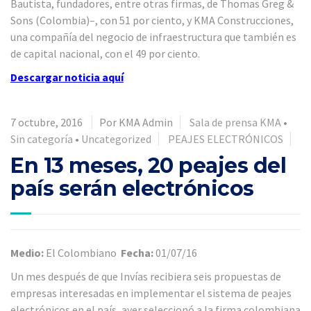
Bautista, fundadores, entre otras firmas, de Thomas Greg &
Sons (Colombia)–, con 51 por ciento, y KMA Construcciones,
una compañía del negocio de infraestructura que también es
de capital nacional, con el 49 por ciento.
Descargar noticia
aquí
7 octubre, 2016
Por KMA Admin
Sala de prensa KMA
•
Sin categoría
•
Uncategorized
PEAJES ELECTRÓNICOS
En 13 meses, 20 peajes del
país serán electrónicos
Medio:
El Colombiano
Fecha:
01/07/16
Un mes después de que Invías recibiera seis propuestas de
empresas interesadas en implementar el sistema de peajes
electrónicos en el país, ayer seleccionó a la firma colombiana